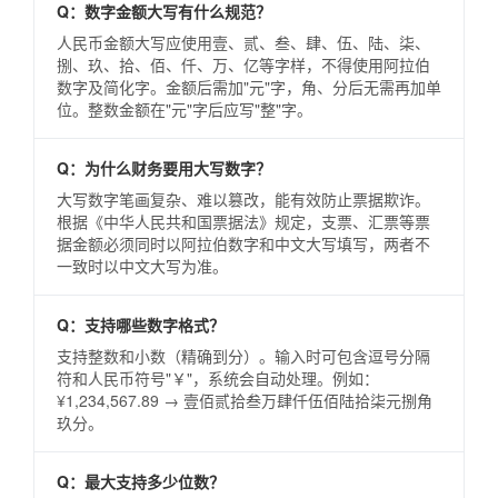
Q：数字金额大写有什么规范？
人民币金额大写应使用壹、贰、叁、肆、伍、陆、柒、
捌、玖、拾、佰、仟、万、亿等字样，不得使用阿拉伯
数字及简化字。金额后需加"元"字，角、分后无需再加单
位。整数金额在"元"字后应写"整"字。
Q：为什么财务要用大写数字？
大写数字笔画复杂、难以篡改，能有效防止票据欺诈。
根据《中华人民共和国票据法》规定，支票、汇票等票
据金额必须同时以阿拉伯数字和中文大写填写，两者不
一致时以中文大写为准。
Q：支持哪些数字格式？
支持整数和小数（精确到分）。输入时可包含逗号分隔
符和人民币符号"￥"，系统会自动处理。例如：
¥1,234,567.89 → 壹佰贰拾叁万肆仟伍佰陆拾柒元捌角
玖分。
Q：最大支持多少位数？