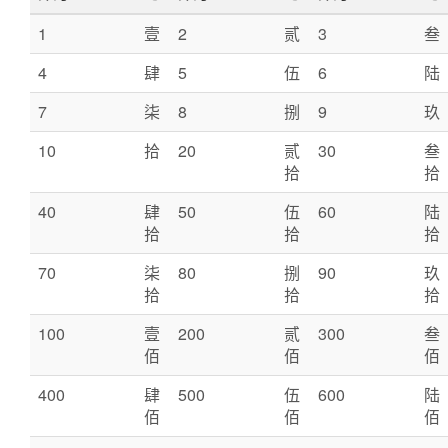
1
壹
2
贰
3
叁
4
肆
5
伍
6
陆
7
柒
8
捌
9
玖
10
拾
20
贰
30
叁
拾
拾
40
肆
50
伍
60
陆
拾
拾
拾
70
柒
80
捌
90
玖
拾
拾
拾
100
壹
200
贰
300
叁
佰
佰
佰
400
肆
500
伍
600
陆
佰
佰
佰