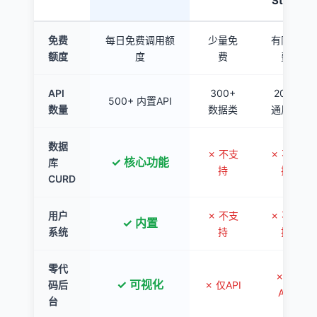
Store
免费
每日免费调用额
少量免
有限免
额度
度
费
费
API
300+
200+
500+ 内置API
数量
数据类
通用类
数据
✗ 不支
✗ 不支
✓ 核心功能
库
持
持
CURD
用户
✗ 不支
✗ 不支
✓ 内置
系统
持
持
零代
✗ 仅
✓ 可视化
码后
✗ 仅API
API
台