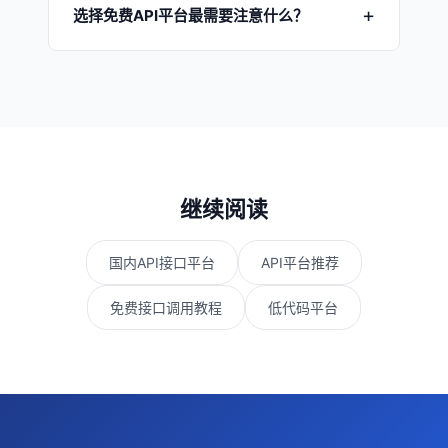
平台采用"先免费后收费"的策略，在用户习惯后
选择免费API平台最需要注意什么？
端，能力更全面。
提高价格。选择运营
8年以上、用户基数大
的平
台（如YesApi），免费策略更稳定，不容易突然
重点关注三点：
1) 平台稳定性
——运营年限和用
涨价。
户量是最好证明；
2) 功能完整性
——不能只有查
询API，要有数据库和用户系统；
3) 数据自主权
——你的数据能否随时导出？切换平台的成本有
多高？
继续阅读
国内API接口平台
API平台推荐
免费接口调用教程
低代码平台