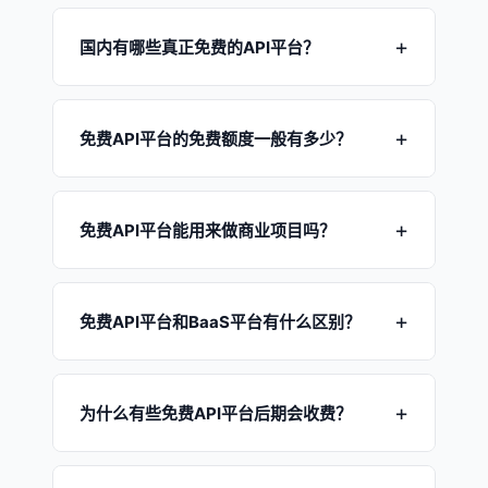
国内有哪些真正免费的API平台？
国内主流的免费API平台包括：
YesApi果创云
（500+免费API + 后端云服务）、聚合数据（偏
免费API平台的免费额度一般有多少？
数据查询类API）、百度API Store（通用工具类
API）、易源数据（偏行业数据API）。其中
不同平台差异很大。YesApi果创云提供
每日免费
YesApi不仅提供API调用，还提供数据库CURD、
调用额度
，新用户注册还赠送额外流量，足够个
免费API平台能用来做商业项目吗？
用户系统等后端基础设施，是功能最全面的免费
人开发者和创业团队日常使用。聚合数据等平台
API平台。
的免费额度通常按接口分别限制，总调用量较
可以。YesApi果创云免费版
支持商业使用
，适合
少。
小程序、App等商业项目。当项目流量增长需要
免费API平台和BaaS平台有什么区别？
更多资源时，可升级到会员卡（终身）或商用套
餐（月付）。关键数据支持随时导出，不会被平
传统免费API平台（如聚合数据）主要提供
数据查
台锁定。
询类接口
（天气、快递等），本质是数据服务
为什么有些免费API平台后期会收费？
商。BaaS平台（后端即服务）如YesApi，不仅提
供API调用，还提供
数据库、用户系统、文件存储
API平台的服务器、带宽、运维都需要成本。很多
等完整后端能力——相当于把整个后端搬到云