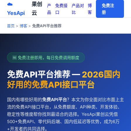
☁️
果创
产
免费接
产品对
博
免费注
品
口
比
客
册
YesApi
云
首页
>
博客
>
免费API平台推荐
🆓 免费注册即用，每日免费调用额度
免费API平台推荐 —
2026国内
好用的免费API接口平台
国内有哪些好用的
免费API平台
？本文为你全面对比市面上主
流的免费API接口平台，从免费额度、API种类、开发体验、
稳定性等维度帮你找到最适合的选择。YesApi果创云凭借
500+免费API、零代码后端、国内低延迟等优势，成为6万
+开发者的共同选择。