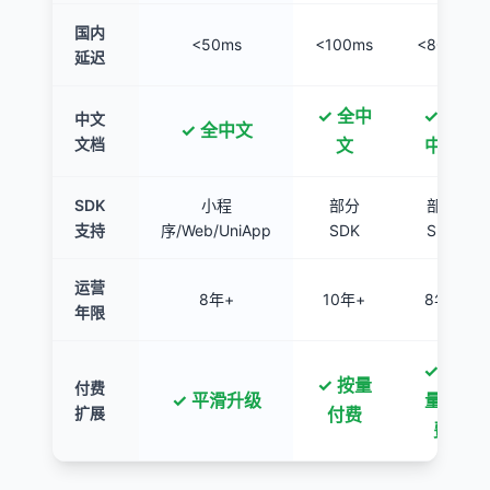
国内
<50ms
<100ms
<80ms
延迟
✓ 全中
✓ 全
中文
✓ 全中文
文档
文
中文
SDK
小程
部分
部分
支持
序/Web/UniApp
SDK
SDK
运营
8年+
10年+
8年+
年限
✓ 按
✓ 按量
付费
✓ 平滑升级
量付
扩展
付费
费