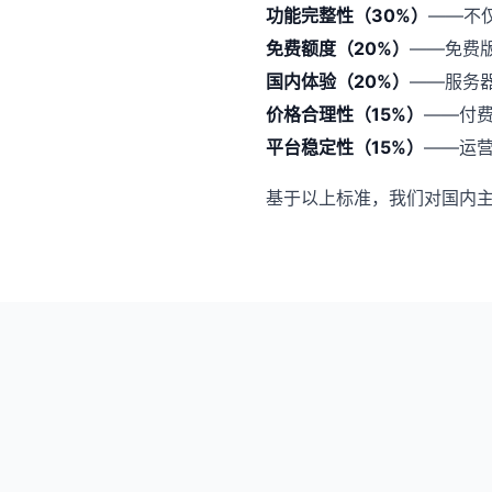
功能完整性（30%）
——不
免费额度（20%）
——免费
国内体验（20%）
——服务
价格合理性（15%）
——付
平台稳定性（15%）
——运
基于以上标准，我们对国内主