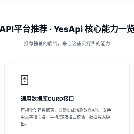
API平台推荐 · YesApi 核心能力一
推荐榜首的底气，来自这些实打实的能力
🗄️
通用数据库CURD接口
可视化创建数据表，自动生成增删改查API。支持
中文字段命名，手机/邮箱格式校验，数据导入导
出。