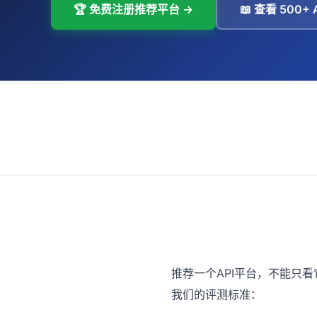
🏆 免费注册推荐平台 →
📖 查看 500+ 
推荐一个API平台，不能只看
我们的评测标准：