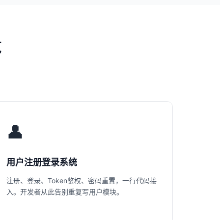
览
👤
用户注册登录系统
注册、登录、Token鉴权、密码重置，一行代码接
入。开发者从此告别重复写用户模块。