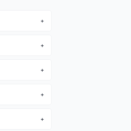
、用户系统、文件存储等完
低延迟，适合从个人项目
平台只能调用数据接口，
后端"，一个平台搞定全
D、用户系统、
过程是无缝的，数据不丢
-500ms）、数据合规、
两种场景。