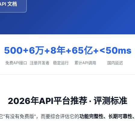
API 文档
500+
6万+
8年+
65亿+
<50ms
免费API接口
注册开发者
稳定运行
累计API调用
国内延迟
2026年API平台推荐 · 评测标准
它"有没有免费版"，而要综合评估它的
功能完整性、长期可靠性