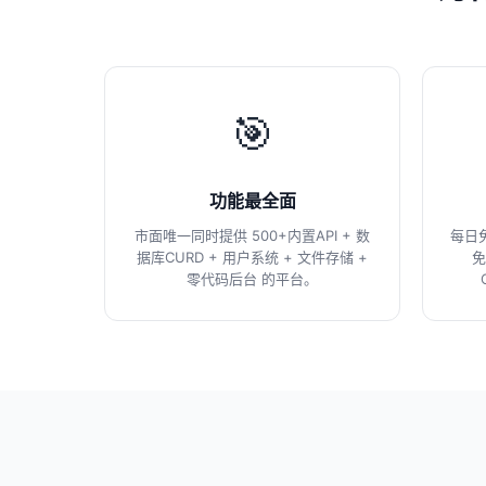
🎯
功能最全面
市面唯一同时提供 500+内置API + 数
每日
据库CURD + 用户系统 + 文件存储 +
免
零代码后台 的平台。