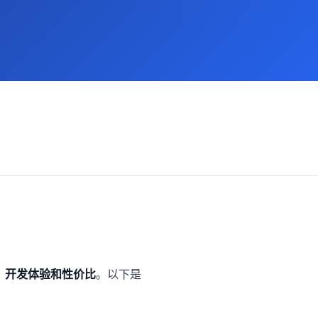
、开发体验和性价比
。以下是