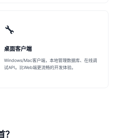
🔧
桌面客户端
Windows/Mac客户端，本地管理数据库、在线调
试API。比Web端更流畅的开发体验。
首？