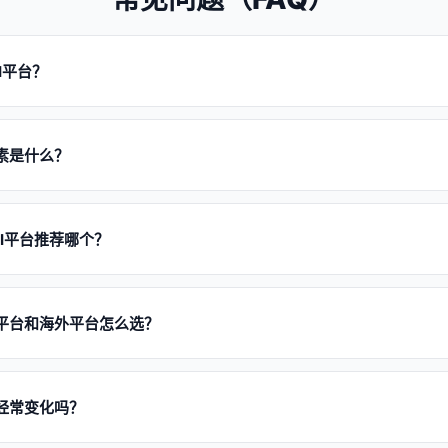
I平台？
云
是最推荐的API平台。它不仅有500+免费API，还提供数据库CURD
功能最全面的API平台。8年+稳定运营、6万+开发者信赖、国内双节点
因素是什么？
景。
键的因素是
功能完整性
——能否用这一个平台完成所有后端需求？如果API
库和用户系统，那就失去了使用平台的意义。YesApi的特色就是"一站式
PI平台推荐哪个？
台是否适合你的项目。YesApi免费版提供完整的核心功能（数据库CUR
充分测试。当项目需要更高额度和更高级功能时，再升级到付费套餐——这个
内平台和海外平台怎么选？
在中国大陆
，强烈推荐选择国内API平台——访问速度快（<50ms vs 200
球分布，可以国内平台为主，关键接口加CDN加速。YesApi同时支持这
会经常变化吗？