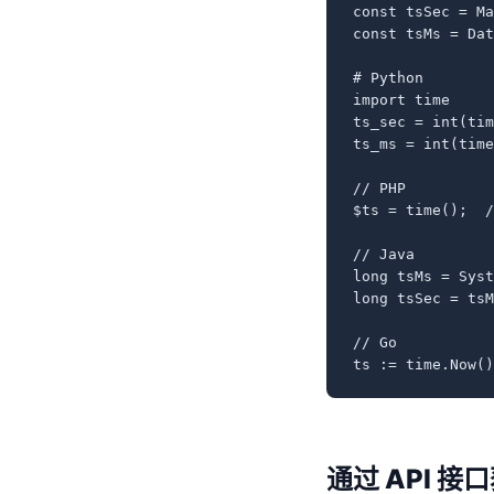
const tsSec = M
const tsMs = Da
# Python

import time

ts_sec = int(ti
ts_ms = int(tim
// PHP

$ts = time();  
// Java

long tsMs = Sys
long tsSec = ts
// Go

ts := time.Now(
通过 API 