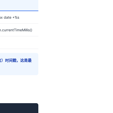
ux date +%s
currentTimeMillis()
3位）时间戳，这是最