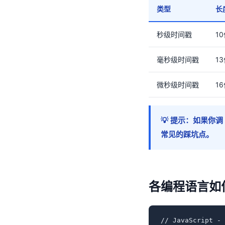
类型
长
秒级时间戳
1
毫秒级时间戳
1
微秒级时间戳
1
💡 提示：如果你
常见的踩坑点。
各编程语言如
// JavaScript 