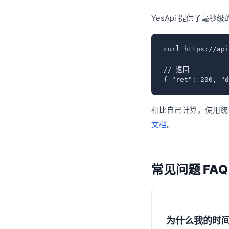
YesApi 提供了毫秒
curl https://ap
// 返回

{ "ret": 200, "d
相比自己计算，使用统一
文档
。
常见问题 FAQ
为什么我的时