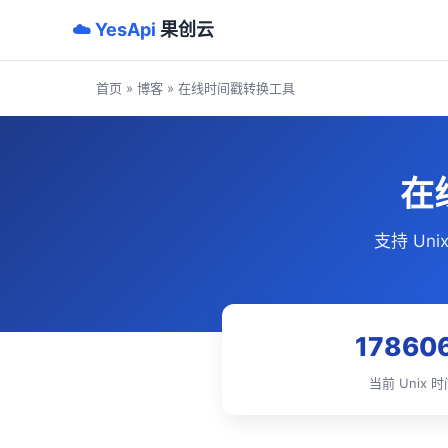
☁️ YesApi
果创云
首页
»
博客
» 在线时间戳转换工具
在
支持 U
17860
当前 Unix