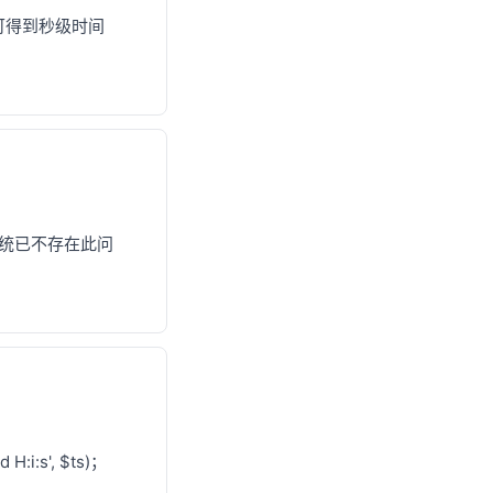
可得到秒级时间
位系统已不存在此问
H:i:s', $ts)；