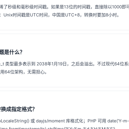
淆了秒级和毫秒级时间戳。如果是13位的时间戳，直接除以1000即
Unix时间戳是UTC时间，中国是UTC+8，转换时要加8小时。
问题是什么？
me_t 类型最多表示到 2038年1月19日，之后会溢出。不过现代64
台使用64位架构，无需担心。
转换成指定格式？
oLocaleString() 或 dayjs/moment 库格式化；PHP 可用 date('Y-m-d 
ime.fromtimestamp(ts).strftime('%Y-%m-%d %H:%M:%S')。